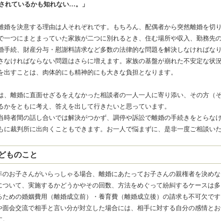
されているかも知れない…。」
離婚を決意する理由は人それぞれです。もちろん、配偶者から突然離婚を切
で一つにまとまっていた家族が二つに別れるとき、住む場所や収入、勤務先
婚手続、財産分与・慰謝料請求など多数の法律的な問題を解決しなければな
さなければならない問題はさらに増えます。家族の基盤が崩れた不安定な状
を出すことは、肉体的にも精神的にも大きな負担となります。
は、離婚に直面せざるをえなかった相談者の一人一人に寄り添い、その方（
るかをともに考え、答えを出して行きたいと思っています。
当時者間の話し合いでは解決がつかず、調停や訴訟で離婚の手続きをとらな
もに裁判所に出向くこともできます。お一人で悩まずに、是非一度ご相談い
どものこと
年のお子さんがいらっしゃる場合、離婚にあたってお子さんの親権者を決めな
について、実施するかどうかやその回数、方法をめぐって紛糾するケースは多
るための婚姻費用（離婚成立前）・養育費（離婚成立後）の請求も不可欠です
や面会交流で相手と言い分が対立した場合には、相手に対する自分の感情とお
す。