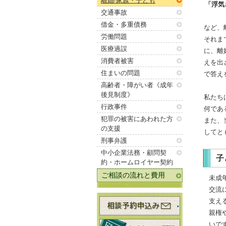
離婚/家族・子ども
「浮気
交通事故
借金・多重債務
など、
労働問題
それま
医療過誤
に、離
消費者被害
えを出
住まいの問題
で答え
高齢者・障がい者《成年
後見制度》
私たち
行政事件
何であ
犯罪の被害にあわれた方
また、
の支援
してと
刑事弁護
中小企業法務・顧問契
子
約・ホームロイヤー契約
ご相談の流れと費用
未成
交流
支え
親権
いで