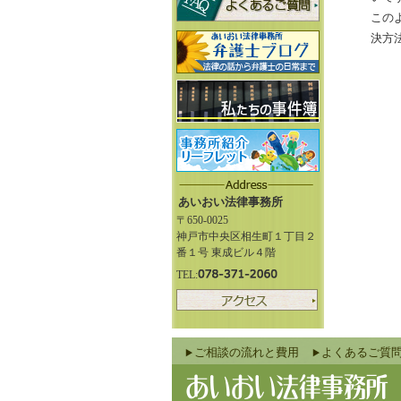
この
決方
あいおい法律事務所
〒650-0025
神戸市中央区相生町１丁目２
番１号 東成ビル４階
TEL:
ご相談の流れと費用
よくあるご質