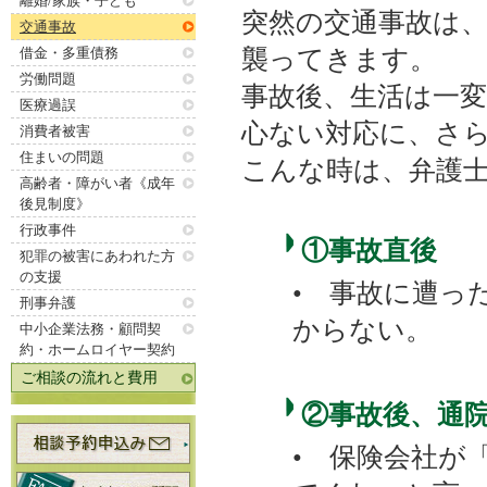
離婚/家族・子ども
突然の交通事故は
交通事故
借金・多重債務
襲ってきます。
労働問題
事故後、生活は一
医療過誤
心ない対応に、さ
消費者被害
住まいの問題
こんな時は、弁護
高齢者・障がい者《成年
後見制度》
行政事件
①事故直後
犯罪の被害にあわれた方
の支援
• 事故に遭っ
刑事弁護
からない。
中小企業法務・顧問契
約・ホームロイヤー契約
ご相談の流れと費用
②事故後、通
• 保険会社が