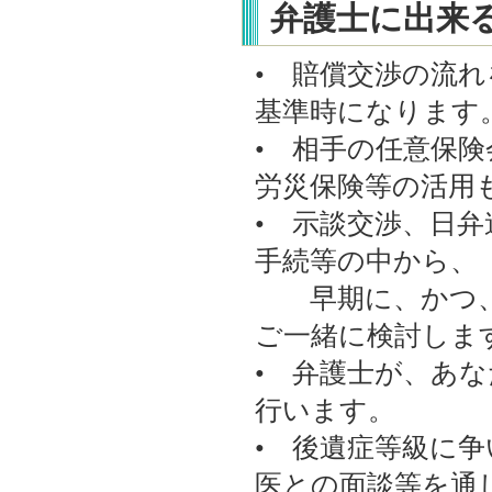
弁護士に出来
• 賠償交渉の流
基準時になりま
• 相手の任意保
労災保険等の活用
• 示談交渉、日弁
手続等の中から、
早期に、かつ、
ご一緒に検討しま
• 弁護士が、あ
行います。
• 後遺症等級に
医との面談等を通