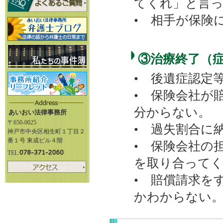
てくれ」と言
• 相手が保険
③治療終了（
• 後遺症認定
• 保険会社が
分からない。
あいおい法律事務所
〒650-0025
• 過失割合に
神戸市中央区相生町１丁目２
番１号 東成ビル４階
• 保険会社の
TEL:
を取り合って
• 賠償請求を
かわからない