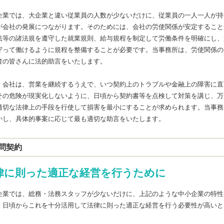
企業では、大企業と違い従業員の人数が少ないだけに、従業員の一人一人が持
が会社の発展につながります。そのためには、会社の労使関係が安定すること
法等の諸法規を遵守した就業規則、給与規程を制定して労働条件を明確にし、
守って働けるように規程を整備することが必要です。当事務所は、労使関係の
者の皆さんに法的助言をいたします。
、会社は、営業を継続するうえで、いつ契約上のトラブルや金融上の障害に直
その危険が現実化しないように、日頃から契約書等を点検して対策を講じ、万
適切な法律上の手段を行使して損害を最小にすることが求められます。当事務
かし、具体的事案に応じて最も適切な助言をいたします。
問契約
律に則った適正な経営を行うために
企業では、総務・法務スタッフが少ないだけに、上記のような中小企業の特性
、日頃からこれを十分活用して法律に則った適正な経営を行う必要性が高いと