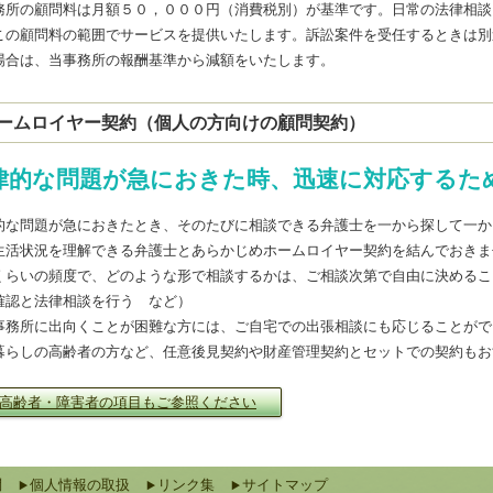
務所の顧問料は月額５０，０００円（消費税別）が基準です。日常の法律相談
この顧問料の範囲でサービスを提供いたします。訴訟案件を受任するときは別
場合は、当事務所の報酬基準から減額をいたします。
ームロイヤー契約（個人の方向けの顧問契約）
律的な問題が急におきた時、迅速に対応するた
的な問題が急におきたとき、そのたびに相談できる弁護士を一から探して一か
生活状況を理解できる弁護士とあらかじめホームロイヤー契約を結んでおきま
くらいの頻度で、どのような形で相談するかは、ご相談次第で自由に決めるこ
確認と法律相談を行う など）
事務所に出向くことが困難な方には、ご自宅での出張相談にも応じることがで
暮らしの高齢者の方など、任意後見契約や財産管理契約とセットでの契約もお
高齢者・障害者の項目もご参照ください
問
個人情報の取扱
リンク集
サイトマップ