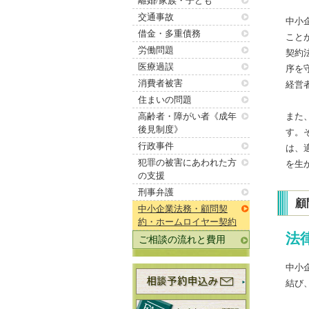
離婚/家族・子ども
交通事故
中小
借金・多重債務
こと
労働問題
契約
医療過誤
序を
消費者被害
経営
住まいの問題
高齢者・障がい者《成年
また
後見制度》
す。
行政事件
は、
犯罪の被害にあわれた方
を生
の支援
刑事弁護
顧
中小企業法務・顧問契
約・ホームロイヤー契約
法
ご相談の流れと費用
中小
結び