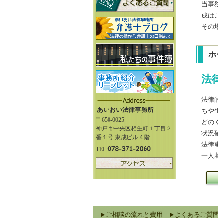
当事
成は
その
ホ
法
法律
あいおい法律事務所
ちや
〒650-0025
どの
神戸市中央区相生町１丁目２
状況
番１号 東成ビル４階
法律
TEL:
一人
ご相談の流れと費用
よくあるご質