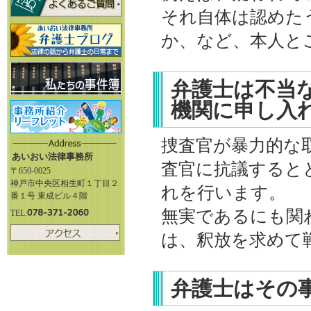
それ自体は認めた
か、など、本人と
弁護士は不当
機関に申し入
捜査官が暴力的な
あいおい法律事務所
査官に抗議すると
〒650-0025
神戸市中央区相生町１丁目２
れを行います。
番１号 東成ビル４階
無実であるにも関
TEL:
は、釈放を求めて
弁護士はその