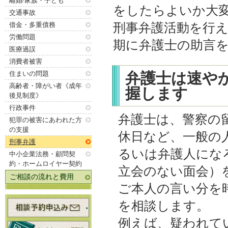
離婚/家族・子ども
をしたらよいか大
交通事故
借金・多重債務
刑事弁護活動を行
労働問題
期に弁護士の助言
医療過誤
消費者被害
住まいの問題
弁護士は速や
高齢者・障がい者《成年
握します
後見制度》
行政事件
弁護士は、警察の
犯罪の被害にあわれた方
の支援
休日など、一般の
刑事弁護
るいは弁護人にな
中小企業法務・顧問契
約・ホームロイヤー契約
立会のない面会）
ご相談の流れと費用
ご本人の言い分を
を相談します。
例えば、疑われて