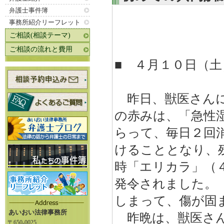
弁護士事件簿
事務所紹介リーフレット
ご相談(相談テーマ)
ご相談の流れと費用
■ ４月１０日（
昨日、獣医さんに
の赤みは、「急性
らって、毎日２回
けることとなり、
時「エリカラ」（
発令されました。
しまって、傷が固
あいおい法律事務所
昨晩は、獣医さん
〒650-0025